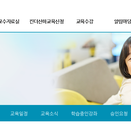
교수자료실
킨더산하교육신청
교육수강
알림마
합놀이 이론과 실제
[8월] AI활용공모전교육
실시간 Live강의
공지사항
영상
교직원 의무교육
교육일정
육공문 및 자료
고용보험 환급과정
교육소식
공모전수상작
학습중인강
전문가테마칼럼
승인요청
Q&A
교육일정
교육소식
학습중인강좌
승인요청