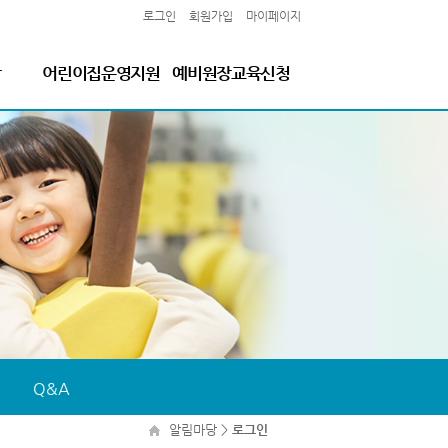
로그인
회원가입
마이페이지
당
어린이집운영지원
예비원장교육신청
킨더산하 고충상담소
[기본+심화]예비원장교육
보육교직원 인적성검사
영유아검사
좌
어린이집행정자문
교육원 출판서적
보육교직원 참여이벤트
Q&A
알림마당
>
로그인