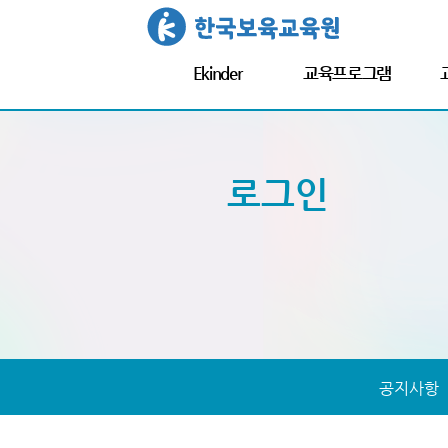
Ekinder
교육프로그램
Ekinder 소개
창의융합놀이 실제
창의융
교육프로그램 안내
창의융합놀이
교
로그인
하비노리(HABINORI)
마음모험대장정킨더가든
공지사항